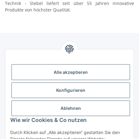
Technik - Stebel liefert seit über 55 Jahren innovative
Produkte von höchster Qualität.
Informationen
Alle akzeptieren
Gesetzliche Informationen
Gesetzliche Informationen
Konfigurieren
Kontakt
Ablehnen
Horns24 - Inh. Marcus Leidiger
Wie wir Cookies & Co nutzen
Stammheimer Str. 26
50735 Köln
Durch Klicken auf „Alle akzeptieren“ gestatten Sie den
Einsatz folgender Dienste auf unserer Website: