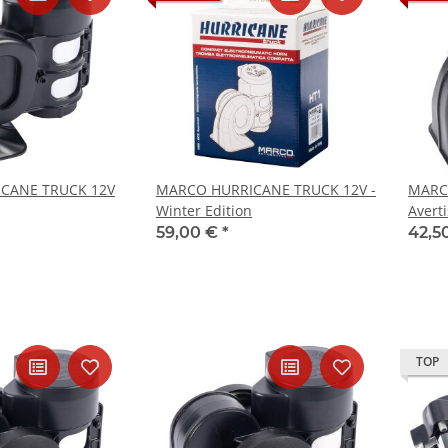
CANE TRUCK 12V
MARCO HURRICANE TRUCK 12V -
MARC
Winter Edition
Avert
avec 
59,00 €
*
42,5
TOP