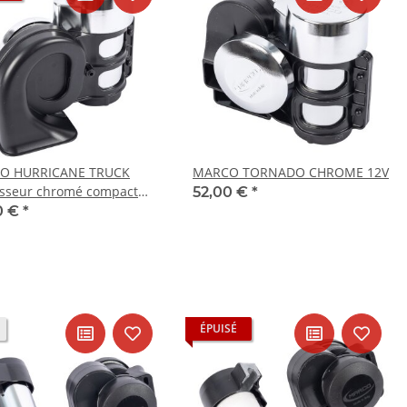
O HURRICANE TRUCK
MARCO TORNADO CHROME 12V
isseur chromé compact
52,00 €
*
compresseur intégré 12V
0 €
*
ÉPUISÉ