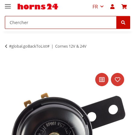
FR
#global.goBackToList#
Cornes 12V & 24V