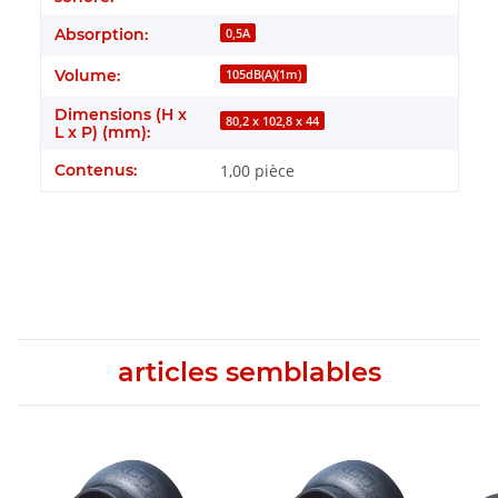
Absorption:
0,5A
Volume:
105dB(A)(1m)
Dimensions (H x
80,2 x 102,8 x 44
L x P) (mm):
Contenus:
1,00 pièce
articles semblables