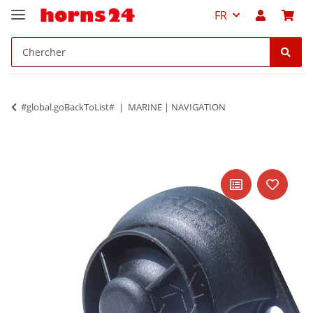
FR
#global.goBackToList#
MARINE | NAVIGATION