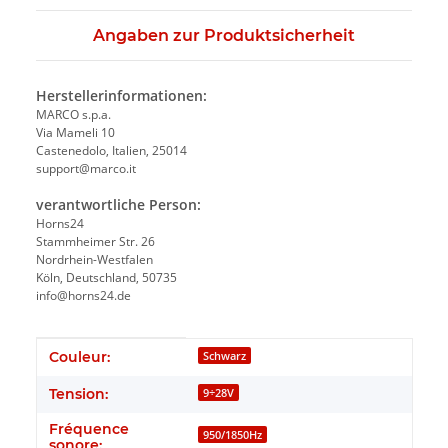
Angaben zur Produktsicherheit
Herstellerinformationen:
MARCO s.p.a.
Via Mameli 10
Castenedolo, Italien, 25014
support@marco.it
verantwortliche Person:
Horns24
Stammheimer Str. 26
Nordrhein-Westfalen
Köln, Deutschland, 50735
info@horns24.de
#productDetails.itemInformation#
#productDetails.itemValue#
Couleur:
Schwarz
Tension:
9÷28V
Fréquence
950/1850Hz
sonore: