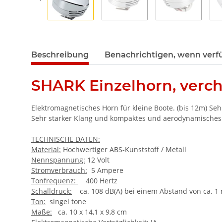
Beschreibung
Benachrichtigen, wenn verf
SHARK Einzelhorn, verc
Elektromagnetisches Horn für kleine Boote. (bis 12m) Seh
Sehr starker Klang und kompaktes und aerodynamisches
TECHNISCHE DATEN:
Material:
Hochwertiger ABS-Kunststoff / Metall
Nennspannung:
12 Volt
Stromverbrauch:
5 Ampere
Tonfrequenz:
400 Hertz
Schalldruck:
ca. 108 dB(A) bei einem Abstand von ca. 1
Ton:
singel tone
Maße:
ca. 10 x 14,1 x 9,8 cm