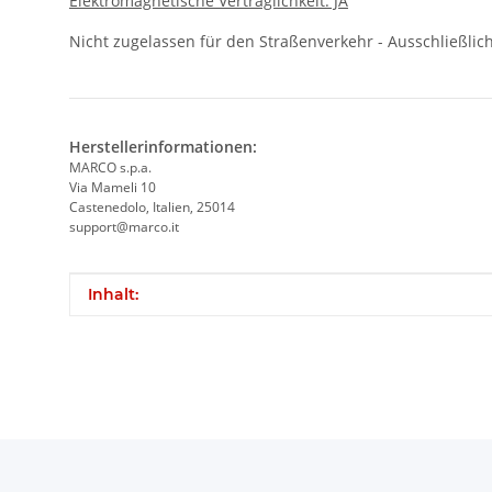
Elektromagnetische Verträglichkeit: JA
Nicht zugelassen für den Straßenverkehr - Ausschließli
Herstellerinformationen:
MARCO s.p.a.
Via Mameli 10
Castenedolo, Italien, 25014
support@marco.it
Produkteigenschaft
Wert
Inhalt: