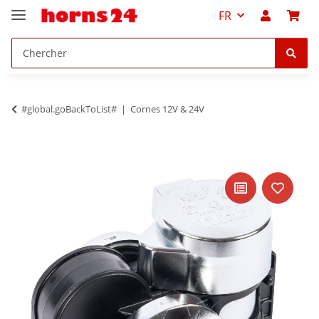
FR
#global.goBackToList#
Cornes 12V & 24V