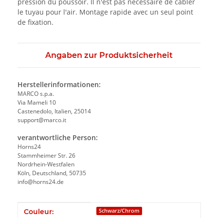
pression du poussoir. Il n'est pas nécessaire de câbler
le tuyau pour l'air. Montage rapide avec un seul point
de fixation.
Angaben zur Produktsicherheit
Herstellerinformationen:
MARCO s.p.a.
Via Mameli 10
Castenedolo, Italien, 25014
support@marco.it
verantwortliche Person:
Horns24
Stammheimer Str. 26
Nordrhein-Westfalen
Köln, Deutschland, 50735
info@horns24.de
#productDetails.itemInformation#
#productDetails.itemValue#
Couleur:
Schwarz/Chrom