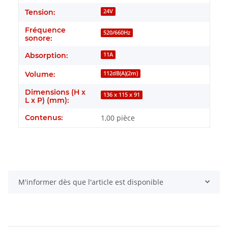
Tension:
24V
Fréquence
520/660Hz
sonore:
Absorption:
11A
Volume:
112dB(A)(2m)
Dimensions (H x
136 x 115 x 91
L x P) (mm):
Contenus:
1,00 pièce
M'informer dès que l'article est disponible