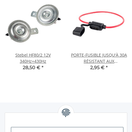
Stebel HF80/2 12V
PORTE-FUSIBLE JUSQU'À 30A
340Hz+430Hz
RÉSISTANT AUX
INTEMPÉRIES
28,50 €
*
2,95 €
*
Information