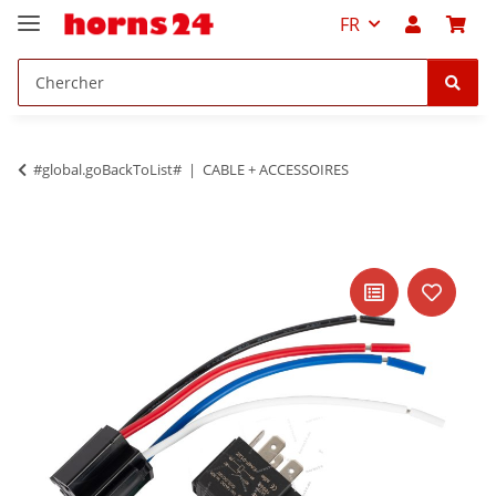
FR
#global.goBackToList#
CABLE + ACCESSOIRES