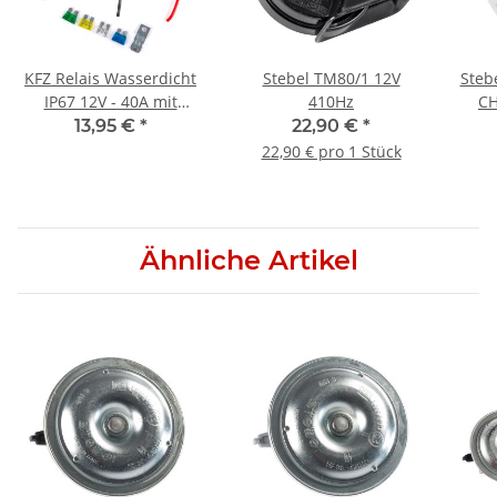
KFZ Relais Wasserdicht
Stebel TM80/1 12V
Steb
IP67 12V - 40A mit
410Hz
CH
Sockel, Kabeln und
13,95 €
*
22,90 €
*
Sicherung
22,90 € pro 1 Stück
Ähnliche Artikel