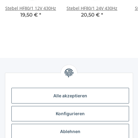
Stebel HF80/1 12V 430Hz
Stebel HF80/1 24V 430Hz
S
19,50 €
*
20,50 €
*
Informationen
Alle akzeptieren
Gesetzliche Informationen
Konfigurieren
Gesetzliche Informationen
Kontakt
Ablehnen