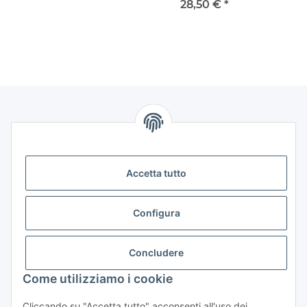
28,50 €
*
Informazioni
Legale
Accetta tutto
Legale
Configura
Contattaci
Concludere
Horns24 - Inh. Marcus Leidiger
Come utilizziamo i cookie
Stammheimer Str. 26
50735 Koeln - Germany
Cliccando su "Accetta tutto" acconsenti all'uso dei