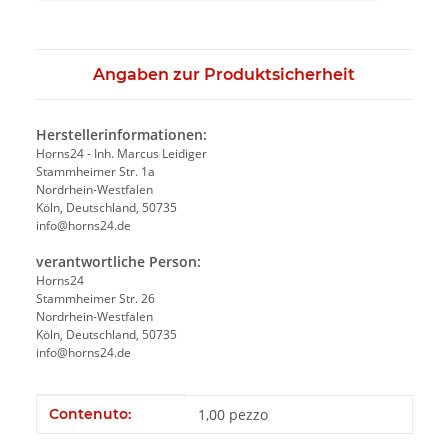
Angaben zur Produktsicherheit
Herstellerinformationen:
Horns24 - Inh. Marcus Leidiger
Stammheimer Str. 1a
Nordrhein-Westfalen
Köln, Deutschland, 50735
info@horns24.de
verantwortliche Person:
Horns24
Stammheimer Str. 26
Nordrhein-Westfalen
Köln, Deutschland, 50735
info@horns24.de
#productDetails.itemInformation#
#productDetails.itemValue#
Contenuto:
1,00 pezzo