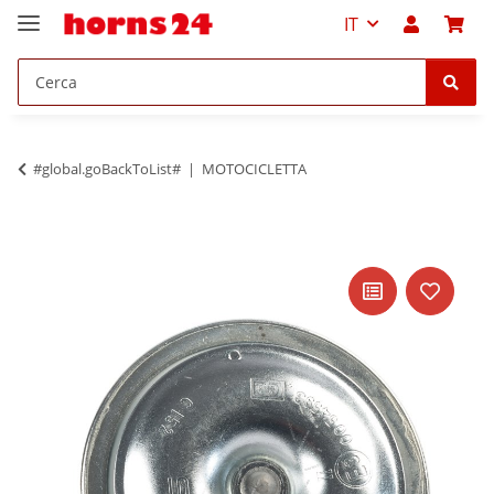
IT
#global.goBackToList#
MOTOCICLETTA