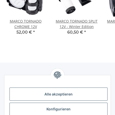
MARCO TORNADO
MARCO TORNADO SPLIT
MAR
CHROME 12V
12V - Winter Edition
52,00 €
*
60,50 €
*
Informationen
Alle akzeptieren
Gesetzliche Informationen
Konfigurieren
Gesetzliche Informationen