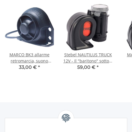
MARCO BK3 allarme
Stebel NAUTILUS TRUCK
M
retromarcia, suono
12V - Il "baritono" sotto il
continuo, 105 dB
corno!
33,00 €
*
59,00 €
*
Informazioni