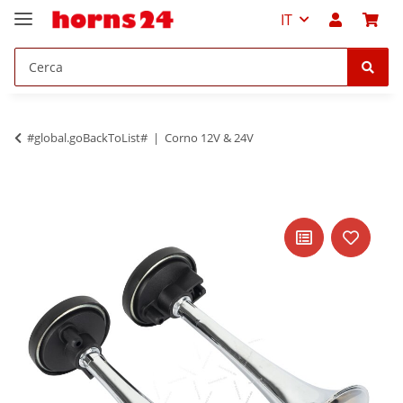
IT
#global.goBackToList#
Corno 12V & 24V