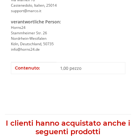
Castenedolo, Italien, 25014
support@marco.it
verantwortliche Person:
Horns24
Stammheimer Str. 26
Nordrhein-Westfalen
Köln, Deutschland, 50735
info@horns24.de
#productDetails.itemInformation#
#productDetails.itemValue#
Contenuto:
1,00 pezzo
I clienti hanno acquistato anche i
seguenti prodotti