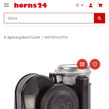
IT
#global.goBackToList#
MOTOCICLETTA