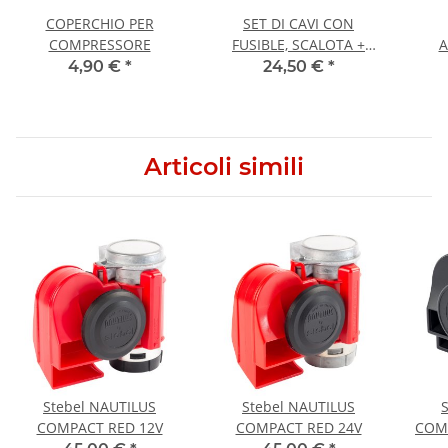
COPERCHIO PER
SET DI CAVI CON
COMPRESSORE
FUSIBLE, SCALOTA +
A
ZOCCOLE PER RELÈ
MO
4,90 €
*
24,50 €
*
Articoli simili
Stebel NAUTILUS
Stebel NAUTILUS
COMPACT RED 12V
COMPACT RED 24V
COMP