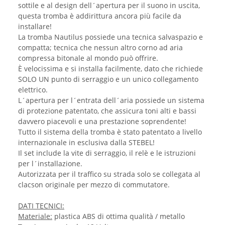
sottile e al design dell´apertura per il suono in uscita,
questa tromba è addirittura ancora più facile da
installare!
La tromba Nautilus possiede una tecnica salvaspazio e
compatta; tecnica che nessun altro corno ad aria
compressa bitonale al mondo può offrire.
È velocissima e si installa facilmente, dato che richiede
SOLO UN punto di serraggio e un unico collegamento
elettrico.
L´apertura per l´entrata dell´aria possiede un sistema
di protezione patentato, che assicura toni alti e bassi
davvero piacevoli e una prestazione soprendente!
Tutto il sistema della tromba è stato patentato a livello
internazionale in esclusiva dalla STEBEL!
Il set include la vite di serraggio, il relè e le istruzioni
per l´installazione.
Autorizzata per il traffico su strada solo se collegata al
clacson originale per mezzo di commutatore.
DATI TECNICI:
Materiale:
plastica ABS di ottima qualità / metallo