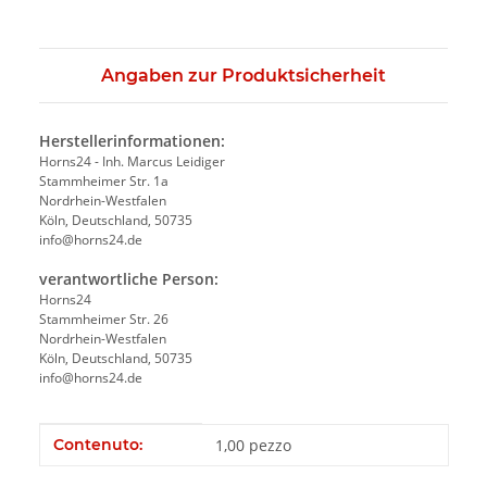
Angaben zur Produktsicherheit
Herstellerinformationen:
Horns24 - Inh. Marcus Leidiger
Stammheimer Str. 1a
Nordrhein-Westfalen
Köln, Deutschland, 50735
info@horns24.de
verantwortliche Person:
Horns24
Stammheimer Str. 26
Nordrhein-Westfalen
Köln, Deutschland, 50735
info@horns24.de
#productDetails.itemInformation#
#productDetails.itemValue#
Contenuto:
1,00 pezzo