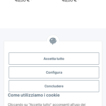
45,00 €
*
45,00 €
*
Informazioni
Legale
Accetta tutto
Legale
Configura
Contattaci
Concludere
Horns24 - Inh. Marcus Leidiger
Come utilizziamo i cookie
Stammheimer Str. 26
50735 Koeln - Germany
Cliccando su "Accetta tutto" acconsenti all'uso dei