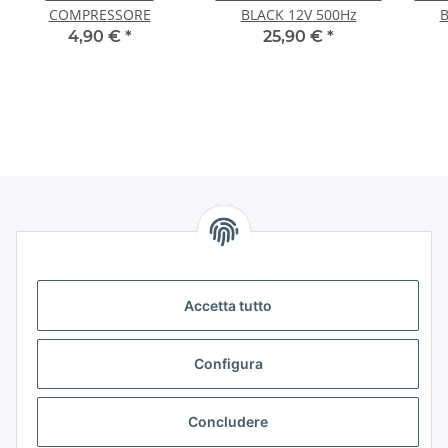
COMPRESSORE
BLACK 12V 500Hz
B
4,90 €
*
25,90 €
*
Informazioni
Legale
Accetta tutto
Legale
Configura
Contattaci
Concludere
Horns24 - Inh. Marcus Leidiger