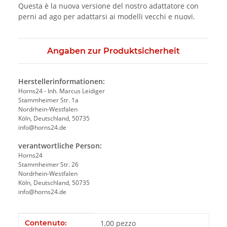
Questa è la nuova versione del nostro adattatore con
perni ad ago per adattarsi ai modelli vecchi e nuovi.
Angaben zur Produktsicherheit
Herstellerinformationen:
Horns24 - Inh. Marcus Leidiger
Stammheimer Str. 1a
Nordrhein-Westfalen
Köln, Deutschland, 50735
info@horns24.de
verantwortliche Person:
Horns24
Stammheimer Str. 26
Nordrhein-Westfalen
Köln, Deutschland, 50735
info@horns24.de
#productDetails.itemInformation#
#productDetails.itemValue#
Contenuto:
1,00 pezzo