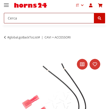
IT
#global.goBackToList#
CAVI + ACCESSORI