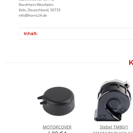
Nordrhein-Westfalen
Köln, Deutschland, 50735
info@horns24.de
Produkteigenschaft
Wert
Inhalt:
K
MOTORCOVER
Stebel TM80/1