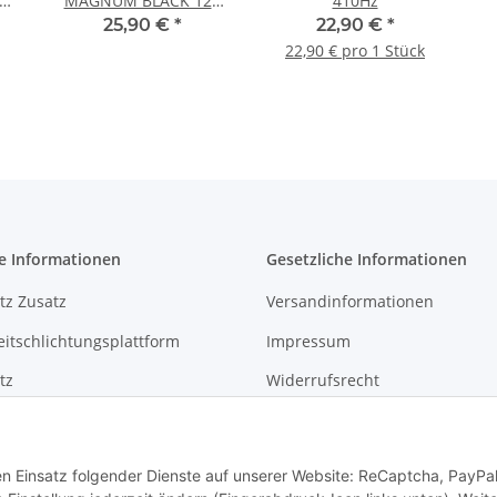
V
MAGNUM BLACK 12V
410Hz
410Hz
25,90 €
*
22,90 €
*
22,90 € pro 1 Stück
e Informationen
Gesetzliche Informationen
tz Zusatz
Versandinformationen
eitschlichtungsplattform
Impressum
tz
Widerrufsrecht
Widerrufs-Formular
den Einsatz folgender Dienste auf unserer Website: ReCaptcha, PayPa