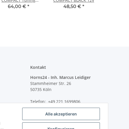
COMPACT Tuning
COMPACT BLACK 12V
BLACK 12V
64,00 €
*
48,50 €
*
Kontakt
Horns24 - Inh. Marcus Leidiger
Stammheimer Str. 26
50735 Köln
Telefon: +49 221 1699806
Alle akzeptieren
l
Konfigurieren