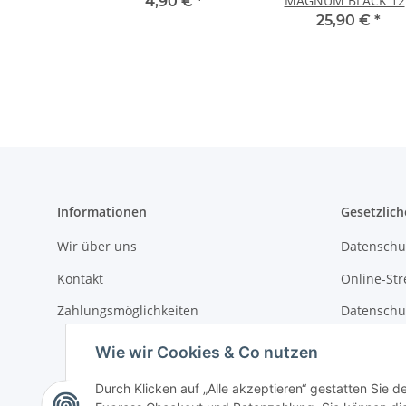
MAGNUM BLACK 12
4,90 €
*
500Hz
25,90 €
*
Informationen
Gesetzlich
Wir über uns
Datenschu
Kontakt
Online-Str
Zahlungsmöglichkeiten
Datenschu
AGB
Wie wir Cookies & Co nutzen
Durch Klicken auf „Alle akzeptieren“ gestatten Sie 