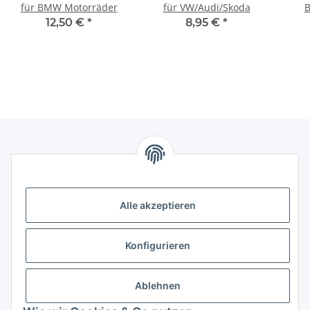
für BMW Motorräder
für VW/Audi/Skoda
B
12,50 €
*
8,95 €
*
Informationen
Alle akzeptieren
Gesetzliche Informationen
Gesetzliche Informationen
Konfigurieren
Kontakt
Ablehnen
Horns24 - Inh. Marcus Leidiger