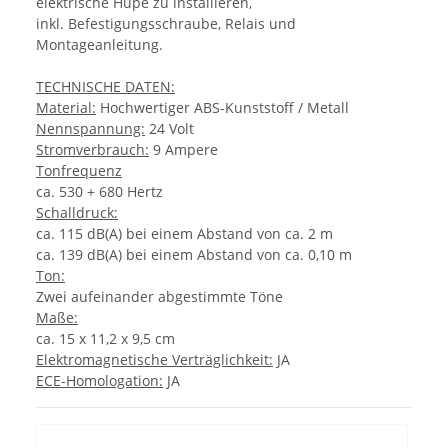
elektrische Hupe zu installieren,
inkl. Befestigungsschraube, Relais und
Montageanleitung.
TECHNISCHE DATEN:
Material:
Hochwertiger ABS-Kunststoff / Metall
Nennspannung:
24 Volt
Stromverbrauch:
9 Ampere
Tonfrequenz
ca. 530 + 680 Hertz
Schalldruck:
ca. 115 dB(A) bei einem Abstand von ca. 2 m
ca. 139 dB(A) bei einem Abstand von ca. 0,10 m
Ton:
Zwei aufeinander abgestimmte Töne
Maße:
ca. 15 x 11,2 x 9,5 cm
Elektromagnetische Verträglichkeit:
JA
ECE-Homologation:
JA