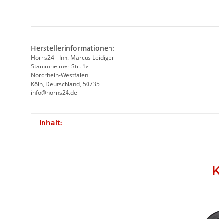
Herstellerinformationen:
Horns24 - Inh. Marcus Leidiger
Stammheimer Str. 1a
Nordrhein-Westfalen
Köln, Deutschland, 50735
info@horns24.de
Produkteigenschaft
Wert
Inhalt:
K