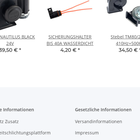
 NAUTILUS BLACK
SICHERUNGSHALTER
Stebel TM80/
24V
BIS 40A WASSERDICHT
410Hz+500
39,50 €
*
4,20 €
*
34,50 €
e Informationen
Gesetzliche Informationen
tz Zusatz
Versandinformationen
eitschlichtungsplattform
Impressum