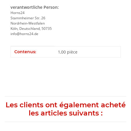
verantwortliche Person:
Horns24
Stammheimer Str. 26
Nordrhein-Westfalen
Köln, Deutschland, 50735
info@horns24.de
#productDetails.itemInformation#
#productDetails.itemValue#
Contenus:
1,00 pièce
Les clients ont également acheté
les articles suivants :