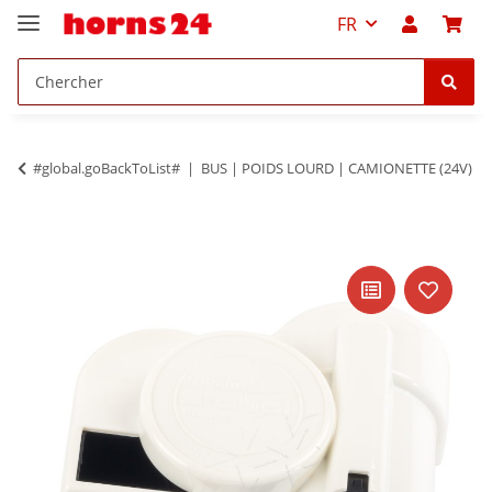
FR
#global.goBackToList#
BUS | POIDS LOURD | CAMIONETTE (24V)