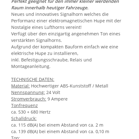
Perfekt geeignet für den immer kleiner werdenden
Raum innerhalb heutiger Fahrzeuge.
Neues und innovatives Signalhorn welches die
Performanz einer elektromagnetischen Hupe mit der
Nostalgie eines Lufthorns vereint!
Verfügt über den einzigartig angenehmen Ton eines
verstärkten Signalhorns.
Aufgrund der kompakten Bauform einfach wie eine
elektrische Hupe zu installieren,
inkl. Befestigungsschraube, Relais und
Montageanleitung.
TECHNISCHE DATEN:
Material:
Hochwertiger ABS-Kunststoff / Metall
Nennspannung:
24 Volt
Stromverbrauch:
9 Ampere
Tonfrequenz
ca. 530 + 680 Hertz
Schalldruck:
ca. 115 dB(A) bei einem Abstand von ca. 2 m
ca. 139 dB(A) bei einem Abstand von ca. 0,10 m
Ton: