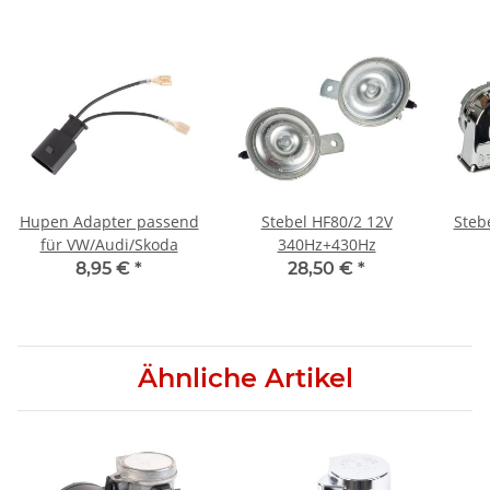
Hupen Adapter passend
Stebel HF80/2 12V
Steb
für VW/Audi/Skoda
340Hz+430Hz
8,95 €
*
28,50 €
*
Ähnliche Artikel