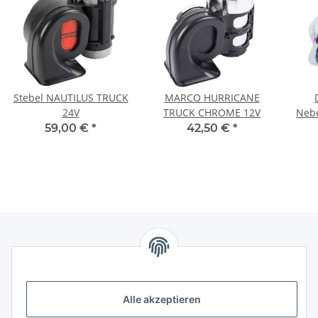
Stebel NAUTILUS TRUCK
MARCO HURRICANE
24V
TRUCK CHROME 12V
Nebe
59,00 €
*
42,50 €
*
Informationen
Alle akzeptieren
Gesetzliche Informationen