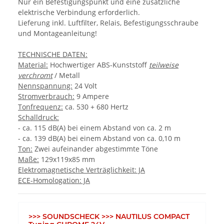
Nur ein Befestigungspunkt und eine zusätzliche
elektrische Verbindung erforderlich.
Lieferung inkl. Luftfilter, Relais, Befestigungsschraube
und Montageanleitung!
TECHNISCHE DATEN:
Material:
Hochwertiger ABS-Kunststoff
teilweise
verchromt
/ Metall
Nennspannung:
24 Volt
Stromverbrauch:
9 Ampere
Tonfrequenz:
ca. 530 + 680 Hertz
Schalldruck:
- ca. 115 dB(A) bei einem Abstand von ca. 2 m
- ca. 139 dB(A) bei einem Abstand von ca. 0,10 m
Ton:
Zwei aufeinander abgestimmte Töne
Maße:
129x119x85 mm
Elektromagnetische Verträglichkeit: JA
ECE-Homologation: JA
>>> SOUNDSCHECK >>> NAUTILUS COMPACT